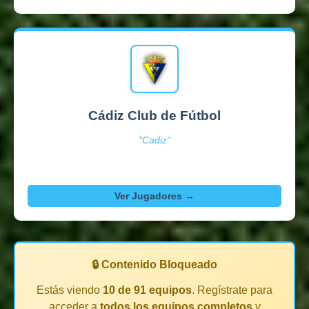
Cádiz Club de Fútbol
"Cadiz"
Ver Jugadores →
🔒 Contenido Bloqueado
Estás viendo
10 de 91 equipos
. Regístrate para
acceder a
todos los equipos completos
y