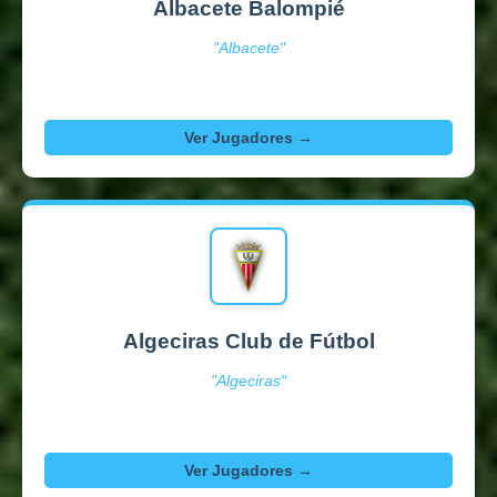
Albacete Balompié
"Albacete"
Ver Jugadores →
Algeciras Club de Fútbol
"Algeciras"
Ver Jugadores →