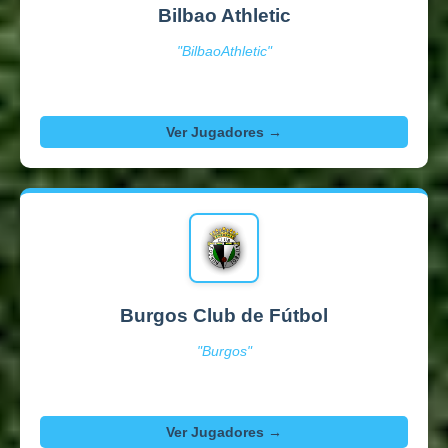
Bilbao Athletic
"BilbaoAthletic"
Ver Jugadores →
Burgos Club de Fútbol
"Burgos"
Ver Jugadores →