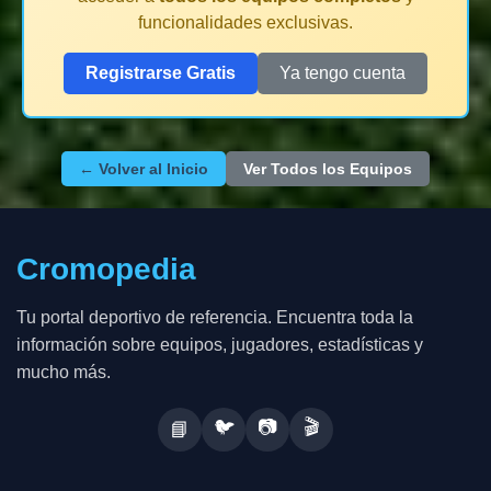
funcionalidades exclusivas.
Registrarse Gratis
Ya tengo cuenta
← Volver al Inicio
Ver Todos los Equipos
Cromopedia
Tu portal deportivo de referencia. Encuentra toda la
información sobre equipos, jugadores, estadísticas y
mucho más.
🐦
📷
🎬
📘