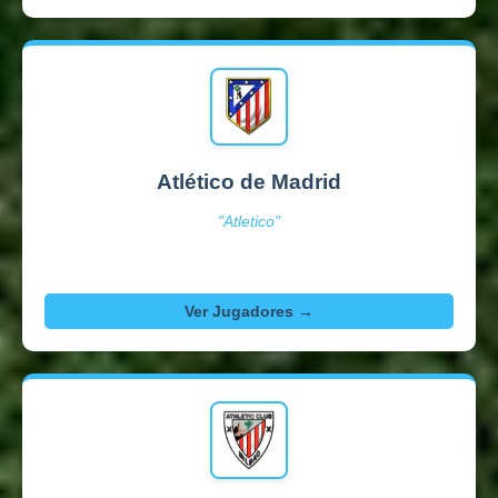
Atlético de Madrid
"Atletico"
Ver Jugadores →