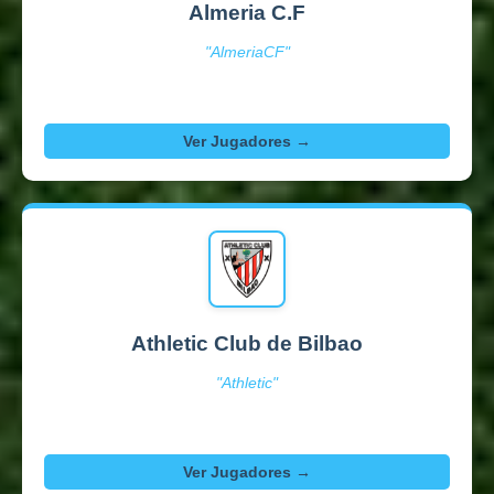
Almeria C.F
"AlmeriaCF"
Ver Jugadores →
Athletic Club de Bilbao
"Athletic"
Ver Jugadores →