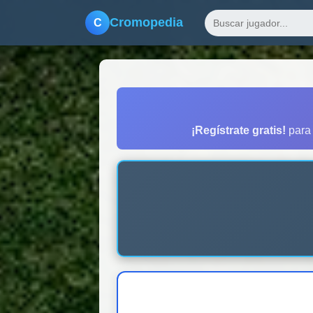
Cromopedia
C
¡Regístrate gratis!
para 