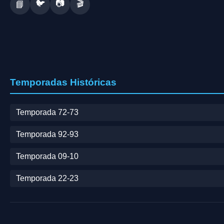
🐦
📷
🎬
📘
Temporadas Históricas
Temporada 72-73
Temporada 92-93
Temporada 09-10
Temporada 22-23