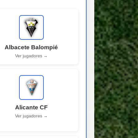
Albacete Balompié
Ver jugadores →
Alicante CF
Ver jugadores →