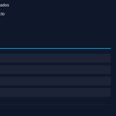
tados
cto