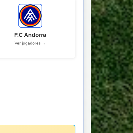
F.C Andorra
Ver jugadores →