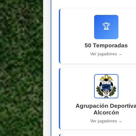
🏆
50 Temporadas
Ver jugadores →
Agrupación Deportiv
Alcorcón
Ver jugadores →