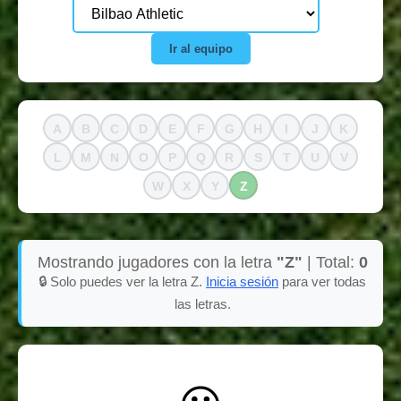
Ir al equipo
A
B
C
D
E
F
G
H
I
J
K
L
M
N
O
P
Q
R
S
T
U
V
W
X
Y
Z
Mostrando jugadores con la letra
"Z"
| Total:
0
🔒 Solo puedes ver la letra Z.
Inicia sesión
para ver todas
las letras.