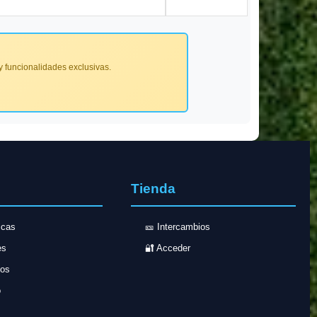
 funcionalidades exclusivas.
Tienda
icas
🎫 Intercambios
es
🔐 Acceder
dos
o