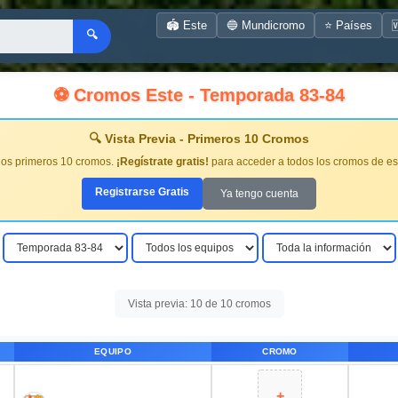
🏟️ Este
🔵 Mundicromo
⭐ Países

🔍
⚽ Cromos Este - Temporada 83-84
🔍 Vista Previa - Primeros 10 Cromos
los primeros 10 cromos.
¡Regístrate gratis!
para acceder a todos los cromos de es
Registrarse Gratis
Ya tengo cuenta
Vista previa: 10 de 10 cromos
EQUIPO
CROMO
+