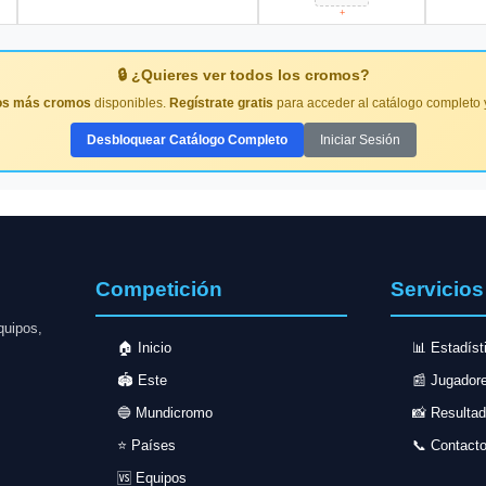
+
🔒 ¿Quieres ver todos los cromos?
s más cromos
disponibles.
Regístrate gratis
para acceder al catálogo completo y
Desbloquear Catálogo Completo
Iniciar Sesión
Competición
Servicios
quipos,
🏠 Inicio
📊 Estadíst
🏟️ Este
📰 Jugador
🔵 Mundicromo
📸 Resulta
⭐ Países
📞 Contact
🆚 Equipos