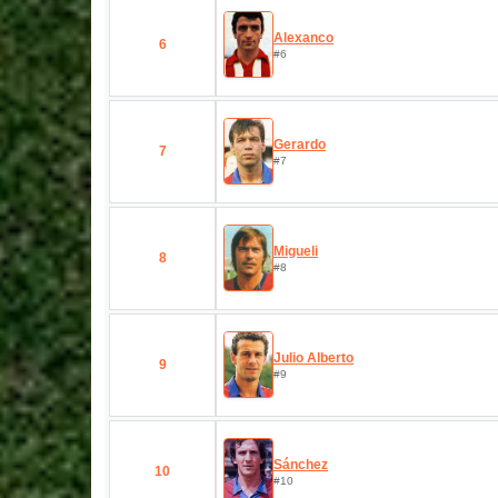
Alexanco
6
#6
Gerardo
7
#7
Migueli
8
#8
Julio Alberto
9
#9
Sánchez
10
#10