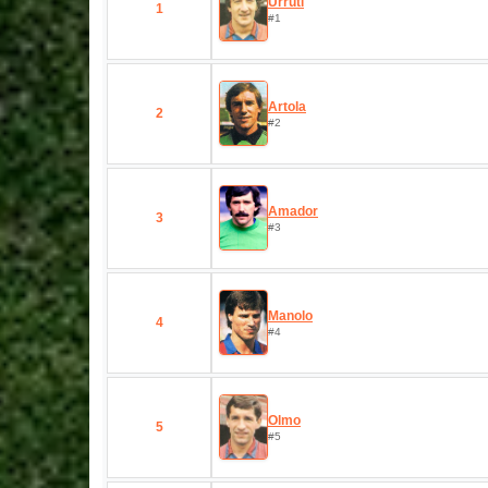
Urruti
1
#1
Artola
2
#2
Amador
3
#3
Manolo
4
#4
Olmo
5
#5