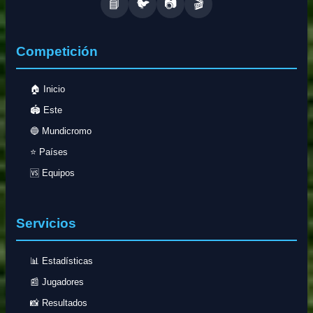
📘
🐦
📷
🎬
Competición
🏠 Inicio
🏟️ Este
🔵 Mundicromo
⭐ Países
🆚 Equipos
Servicios
📊 Estadísticas
📰 Jugadores
📸 Resultados