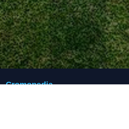
Cromopedia
Tu portal deportivo de referencia. Encuentra toda la informac
sobre equipos, jugadores, estadísticas y mucho más.
🐦
📷
🎬
📘