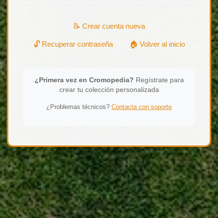
📝 Crear cuenta nueva
🔓 Recuperar contraseña
🏠 Volver al inicio
¿Primera vez en Cromopedia?
Regístrate para
crear tu colección personalizada
¿Problemas técnicos?
Contacta con soporte