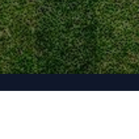
Competición
Servicio
ión
🏠 Inicio
📊 Estadí
🏟️ Este
📰 Jugad
🔵 Mundicromo
📸 Resul