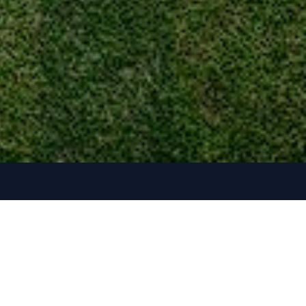
s
Tienda
sticas
🎫 Intercambios
ores
🔐 Acceder
tados