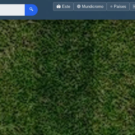
🏟️ Este
🔵 Mundicromo
⭐ Países

🔍