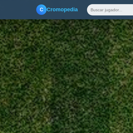
Cromopedia
C