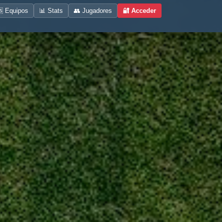
 Equipos
📊 Stats
👥 Jugadores
🔐 Acceder