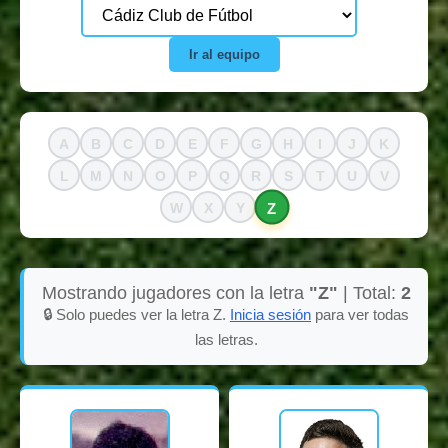
Ir al equipo
A
B
C
D
E
F
G
H
I
J
K
L
M
N
O
P
Q
R
S
T
U
V
Z
W
X
Y
Mostrando jugadores con la letra
"Z"
| Total:
2
🔒 Solo puedes ver la letra Z.
Inicia sesión
para ver todas
las letras.