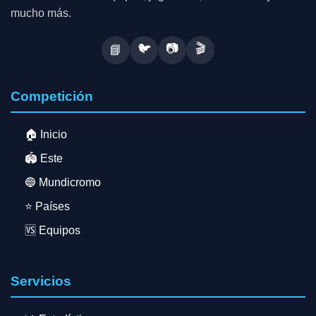
mucho más.
🐦
📷
🎬
📘
Competición
🏠 Inicio
🏟️ Este
🔵 Mundicromo
⭐ Países
🆚 Equipos
Servicios