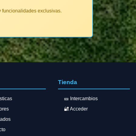
 funcionalidades exclusivas.
s
Tienda
sticas
🎫 Intercambios
ores
🔐 Acceder
tados
cto