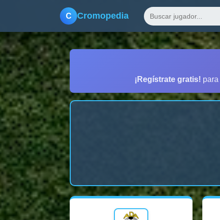
Cromopedia
C
¡Regístrate gratis!
para 