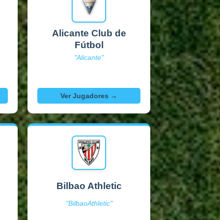
Alicante Club de
Fútbol
"Alicante"
Ver Jugadores →
Bilbao Athletic
"BilbaoAthletic"