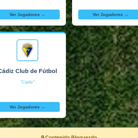
Ver Jugadores →
Ver Jugadores →
Cádiz Club de Fútbol
"Cadiz"
Ver Jugadores →
🔒 Contenido Bloqueado