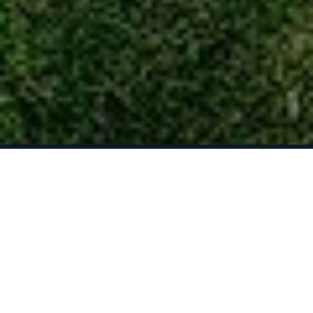
Cromopedia
Tu portal deportivo de referencia. Encuentra toda la
información sobre equipos, jugadores, estadísticas y
mucho más.
🐦
📷
🎬
📘