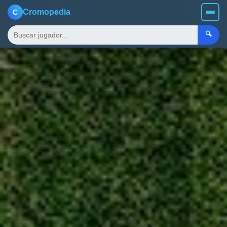
Cromopedia
C
🔍