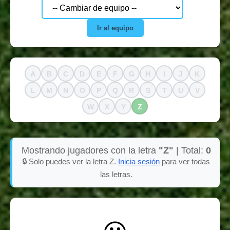
Ir al equipo
A
B
C
D
E
F
G
H
I
J
K
L
M
N
O
P
Q
R
S
T
U
V
W
X
Y
Z
Mostrando jugadores con la letra
"Z"
| Total:
0
🔒 Solo puedes ver la letra Z.
Inicia sesión
para ver todas
las letras.