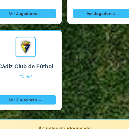
Ver Jugadores →
Ver Jugadores →
Cádiz Club de Fútbol
"Cadiz"
Ver Jugadores →
🔒 Contenido Bloqueado