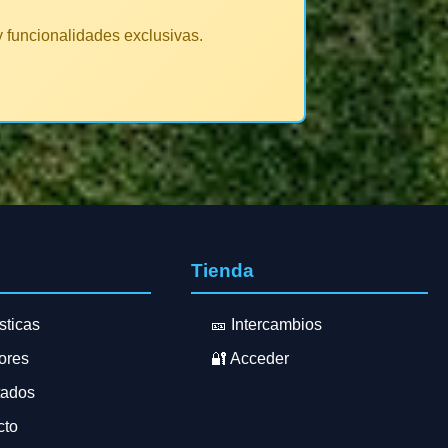
 funcionalidades exclusivas.
s
Tienda
sticas
🎫 Intercambios
ores
🔐 Acceder
tados
cto