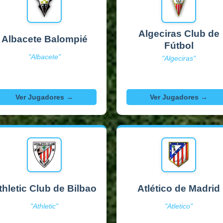
Algeciras Club de
Albacete Balompié
Fútbol
"Albacete"
"Algeciras"
Ver Jugadores →
Ver Jugadores →
thletic Club de Bilbao
Atlético de Madrid
"Athletic"
"Atletico"