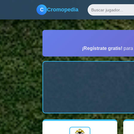
Cromopedia
C
¡Regístrate gratis!
para 