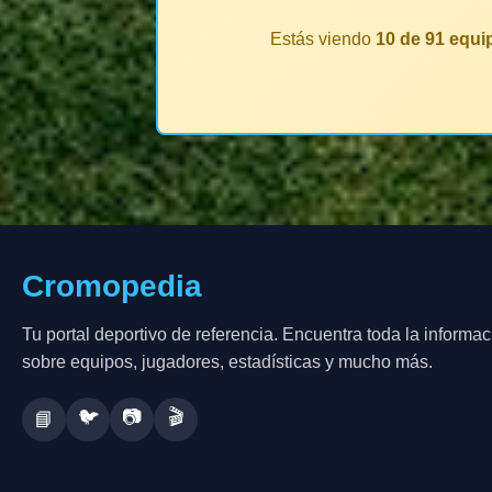
Estás viendo
10 de 91 equi
Cromopedia
Tu portal deportivo de referencia. Encuentra toda la informac
sobre equipos, jugadores, estadísticas y mucho más.
🐦
📷
🎬
📘