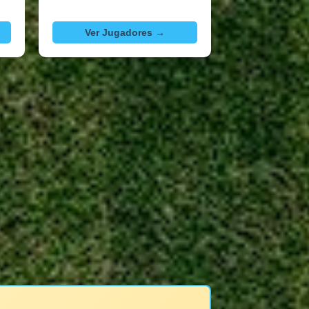
Ver Jugadores →