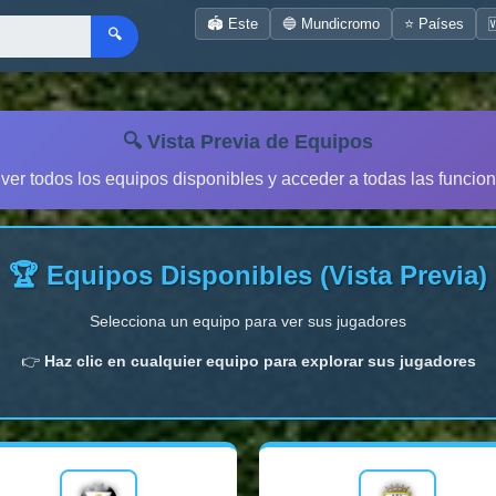
🏟️ Este
🔵 Mundicromo
⭐ Países

🔍
🔍 Vista Previa de Equipos
ver todos los equipos disponibles y acceder a todas las funcio
🏆 Equipos Disponibles (Vista Previa)
Selecciona un equipo para ver sus jugadores
👉
Haz clic en cualquier equipo para explorar sus jugadores