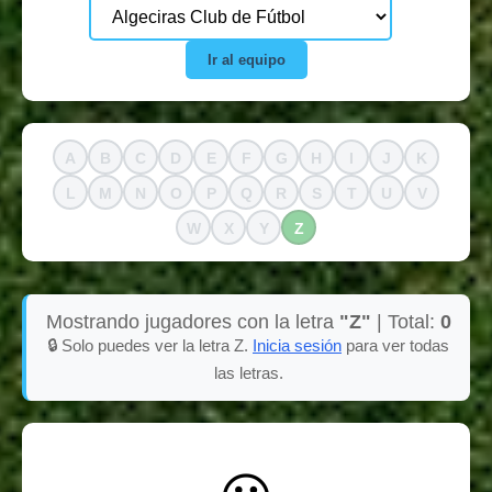
Ir al equipo
A
B
C
D
E
F
G
H
I
J
K
L
M
N
O
P
Q
R
S
T
U
V
W
X
Y
Z
Mostrando jugadores con la letra
"Z"
| Total:
0
🔒 Solo puedes ver la letra Z.
Inicia sesión
para ver todas
las letras.