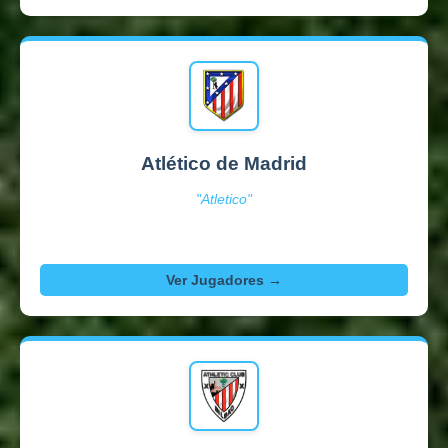
Atlético de Madrid
"Atletico"
Ver Jugadores →