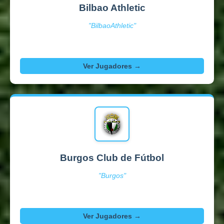
Bilbao Athletic
"BilbaoAthletic"
Ver Jugadores →
Burgos Club de Fútbol
"Burgos"
Ver Jugadores →