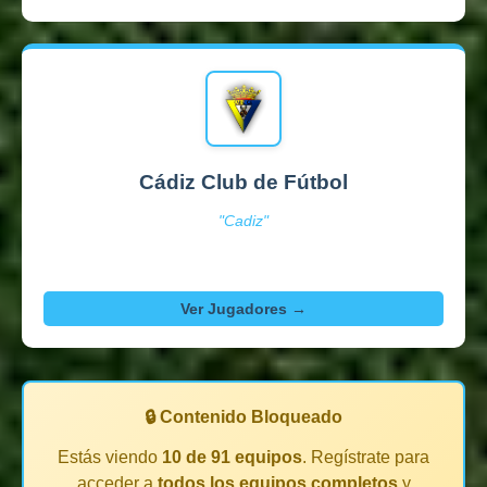
Cádiz Club de Fútbol
"Cadiz"
Ver Jugadores →
🔒 Contenido Bloqueado
Estás viendo
10 de 91 equipos
. Regístrate para
acceder a
todos los equipos completos
y