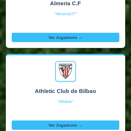
Almeria C.F
"AlmeriaCF"
Ver Jugadores →
Athletic Club de Bilbao
"Athletic"
Ver Jugadores →