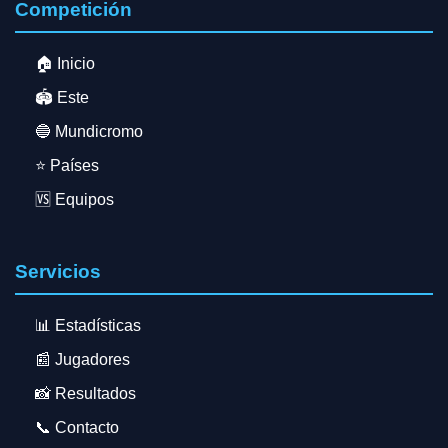
Competición
🏠 Inicio
🏟️ Este
🔵 Mundicromo
⭐ Países
🆚 Equipos
Servicios
📊 Estadísticas
📰 Jugadores
📸 Resultados
📞 Contacto