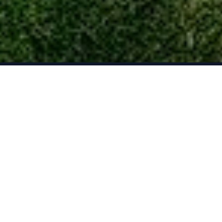
Cromopedia
Tu portal deportivo de referencia. Encuentra toda la
información sobre equipos, jugadores, estadísticas y
mucho más.
🐦
📷
🎬
📘
Competición
🏠 Inicio