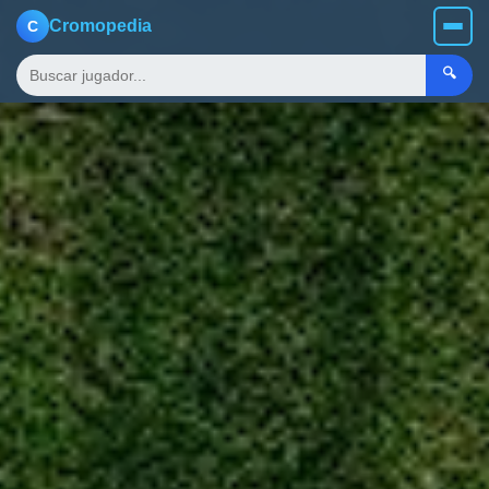
Cromopedia
C
🔍