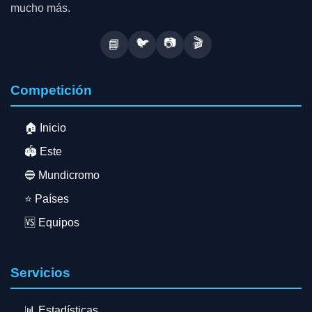
mucho más.
🐦
📷
🎬
📘
Competición
🏠 Inicio
🏟️ Este
🔵 Mundicromo
⭐ Países
🆚 Equipos
Servicios
📊 Estadísticas