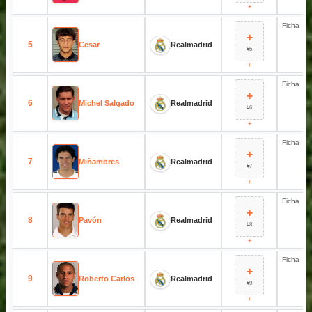
+
Ficha
+
5
Cesar
Realmadrid
#5
+
Ficha
+
6
Michel Salgado
Realmadrid
#6
+
Ficha
+
7
Miñambres
Realmadrid
#7
+
Ficha
+
8
Pavón
Realmadrid
#8
+
Ficha
+
9
Roberto Carlos
Realmadrid
#9
+