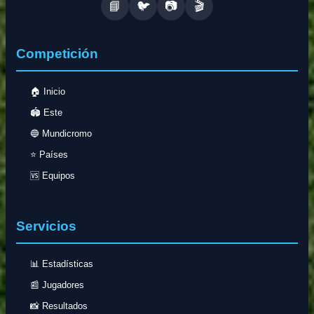
📘
🐦
📷
🎬
Competición
🏠 Inicio
🏟️ Este
🔵 Mundicromo
⭐ Países
🆚 Equipos
Servicios
📊 Estadísticas
📰 Jugadores
📸 Resultados