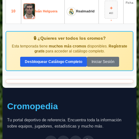
Ficha
+
10
Iván Helguera
Realmadrid
#10
+
🔒 ¿Quieres ver todos los cromos?
Esta temporada tiene
muchos más cromos
disponibles.
Regístrate
gratis
para acceder al catálogo completo.
Desbloquear Catálogo Completo
Iniciar Sesión
Cromopedia
Tu portal deportivo de referencia. Encuentra toda la información
sobre equipos, jugadores, estadísticas y mucho más.