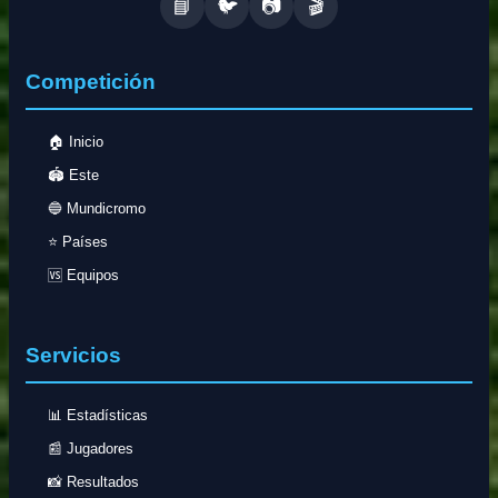
📘
🐦
📷
🎬
Competición
🏠 Inicio
🏟️ Este
🔵 Mundicromo
⭐ Países
🆚 Equipos
Servicios
📊 Estadísticas
📰 Jugadores
📸 Resultados