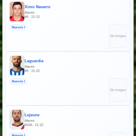
Ximo Navarro
Alaves
#8 · 21-22
Nuevos I
Sin imagen
Laguardia
Alaves
#9 · 21-22
Nuevos I
Sin imagen
Lejeune
Alaves
#10A · 21-22
Nuevos I