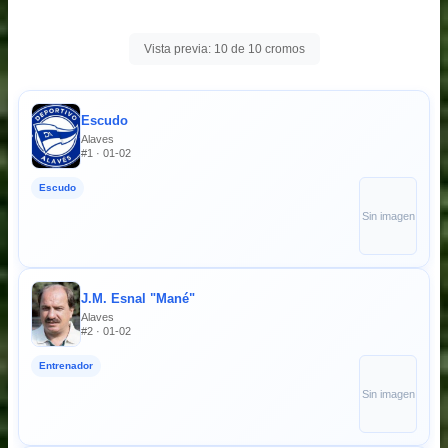
Vista previa: 10 de 10 cromos
Escudo
Alaves
#1 · 01-02
Escudo
Sin imagen
J.M. Esnal "Mané"
Alaves
#2 · 01-02
Entrenador
Sin imagen