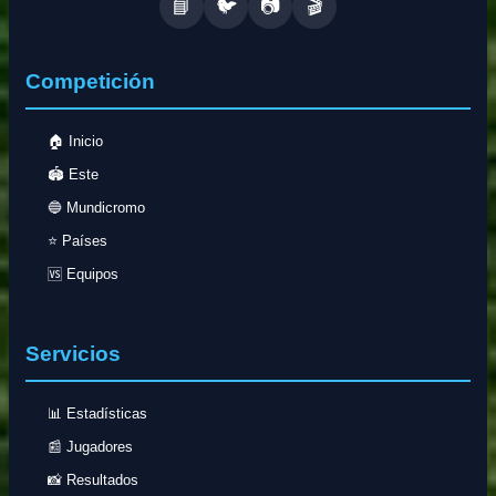
📘
🐦
📷
🎬
Competición
🏠 Inicio
🏟️ Este
🔵 Mundicromo
⭐ Países
🆚 Equipos
Servicios
📊 Estadísticas
📰 Jugadores
📸 Resultados