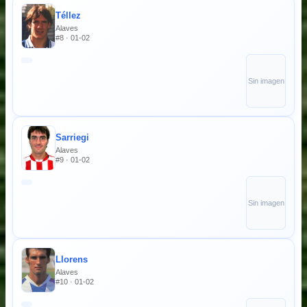
Téllez
Alaves
#8 · 01-02
Sin imagen
Sarriegi
Alaves
#9 · 01-02
Sin imagen
Llorens
Alaves
#10 · 01-02