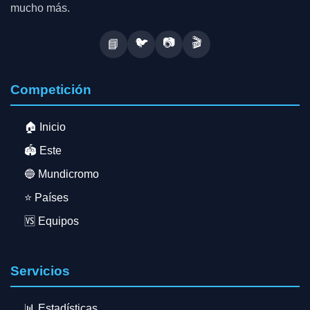
mucho más.
🐦
📷
🎬
📘
Competición
🏠 Inicio
🏟️ Este
🔵 Mundicromo
⭐ Países
🆚 Equipos
Servicios
📊 Estadísticas