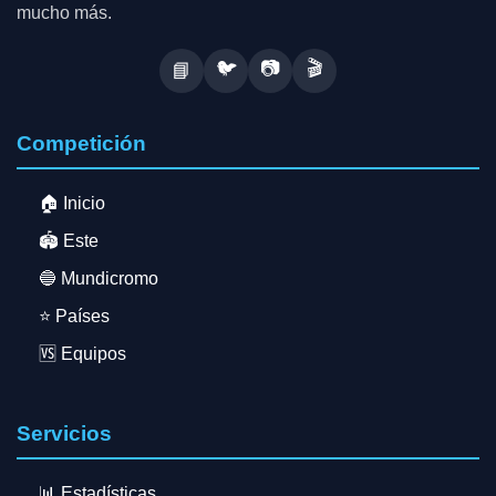
mucho más.
🐦
📷
🎬
📘
Competición
🏠 Inicio
🏟️ Este
🔵 Mundicromo
⭐ Países
🆚 Equipos
Servicios
📊 Estadísticas