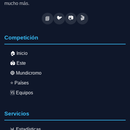
mucho más.
🐦
📷
🎬
📘
Competición
🏠 Inicio
🏟️ Este
🔵 Mundicromo
⭐ Países
🆚 Equipos
Servicios
📊 Estadísticas