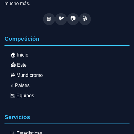
mucho más.
🐦
📷
🎬
📘
Competición
🏠 Inicio
🏟️ Este
🔵 Mundicromo
⭐ Países
🆚 Equipos
Servicios
📊 Estadísticas