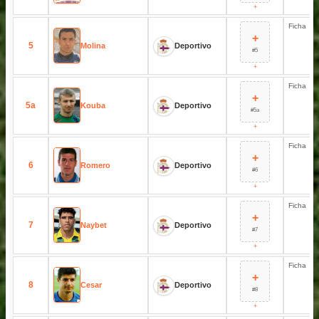
+
Ficha
+
5
Molina
Deportivo
#5
+
Ficha
+
5a
Kouba
Deportivo
#5a
+
Ficha
+
6
Romero
Deportivo
#6
+
Ficha
+
7
Naybet
Deportivo
#7
+
Ficha
+
8
Cesar
Deportivo
#8
+