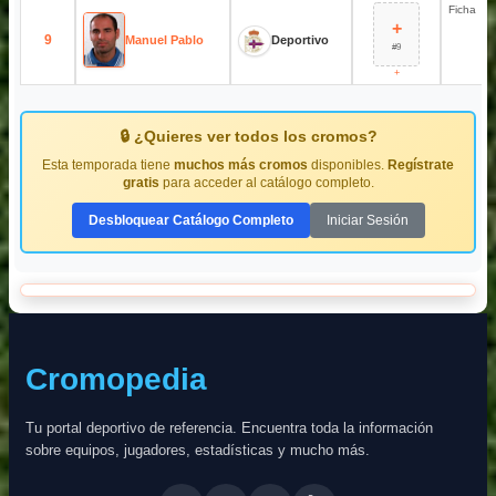
Ficha
+
9
Manuel Pablo
Deportivo
#9
+
🔒 ¿Quieres ver todos los cromos?
Esta temporada tiene
muchos más cromos
disponibles.
Regístrate
gratis
para acceder al catálogo completo.
Desbloquear Catálogo Completo
Iniciar Sesión
Cromopedia
Tu portal deportivo de referencia. Encuentra toda la información
sobre equipos, jugadores, estadísticas y mucho más.