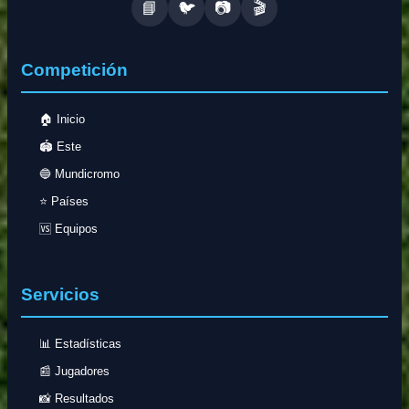
📘
🐦
📷
🎬
Competición
🏠 Inicio
🏟️ Este
🔵 Mundicromo
⭐ Países
🆚 Equipos
Servicios
📊 Estadísticas
📰 Jugadores
📸 Resultados