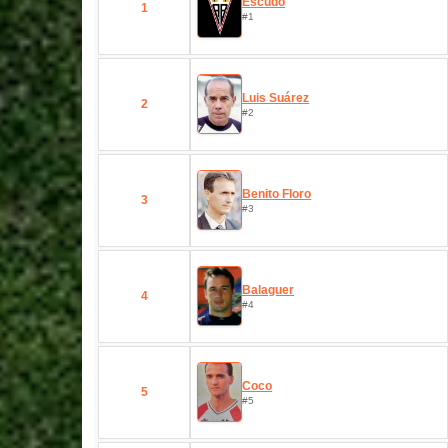
Escudo
1
#1
Luis Suárez
2
#2
Benito Floro
3
#3
Balaguer
4
#4
Coco
5
#5