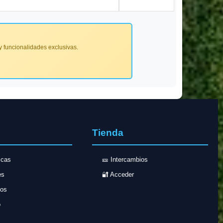
 funcionalidades exclusivas.
Tienda
icas
🎫 Intercambios
es
🔐 Acceder
dos
o