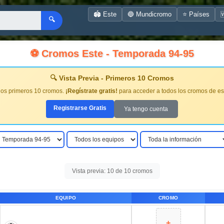
🏟️ Este
🔵 Mundicromo
⭐ Países

🔍
⚽ Cromos Este - Temporada 94-95
🔍 Vista Previa - Primeros 10 Cromos
los primeros 10 cromos.
¡Regístrate gratis!
para acceder a todos los cromos de es
Registrarse Gratis
Ya tengo cuenta
Vista previa: 10 de 10 cromos
EQUIPO
CROMO
+