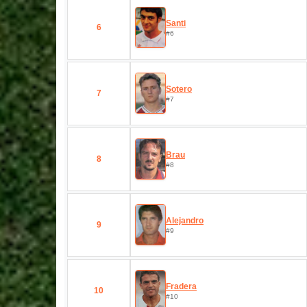
Santi
6
#6
Sotero
7
#7
Brau
8
#8
Alejandro
9
#9
Fradera
10
#10