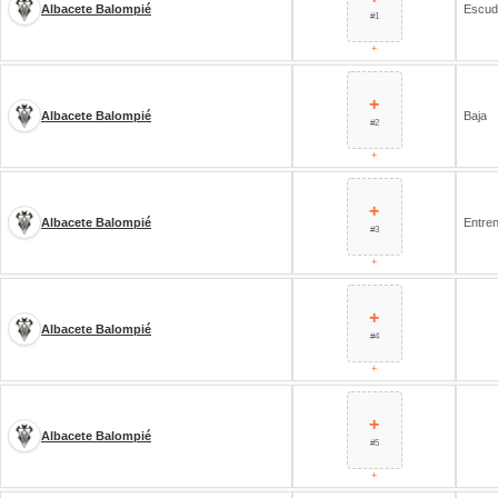
Albacete Balompié
Escud
#1
+
+
Albacete Balompié
Baja
#2
+
+
Albacete Balompié
Entre
#3
+
+
Albacete Balompié
#4
+
+
Albacete Balompié
#5
+