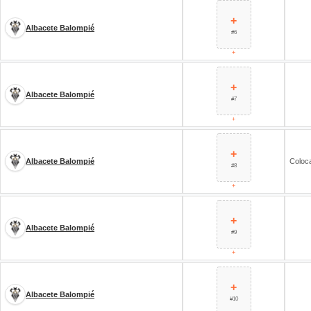
+
Albacete Balompié
#6
+
+
Albacete Balompié
#7
+
+
Albacete Balompié
Coloc
#8
+
+
Albacete Balompié
#9
+
+
Albacete Balompié
#10