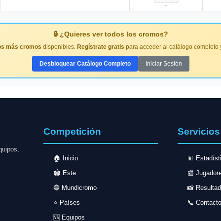
+
🔒 ¿Quieres ver todos los cromos?
s más cromos
disponibles.
Regístrate gratis
para acceder al catálogo completo y
Desbloquear Catálogo Completo
Iniciar Sesión
Competición
Servicios
quipos,
🏠 Inicio
📊 Estadíst
🏟️ Este
📰 Jugador
🔵 Mundicromo
📸 Resulta
⭐ Países
📞 Contact
🆚 Equipos