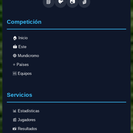
📘
🐦
📷
🎬
Competición
🏠 Inicio
🏟️ Este
🔵 Mundicromo
⭐ Países
🆚 Equipos
Servicios
📊 Estadísticas
📰 Jugadores
📸 Resultados