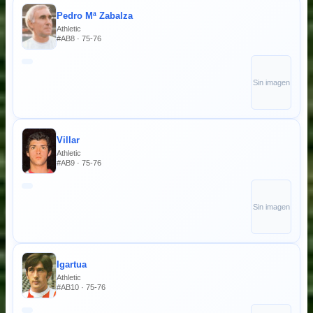
Pedro Mª Zabalza
Athletic
#AB8 · 75-76
Sin imagen
Villar
Athletic
#AB9 · 75-76
Sin imagen
Igartua
Athletic
#AB10 · 75-76