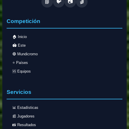
📘
🐦
📷
🎬
Competición
🏠 Inicio
🏟️ Este
🔵 Mundicromo
⭐ Países
🆚 Equipos
Servicios
📊 Estadísticas
📰 Jugadores
📸 Resultados