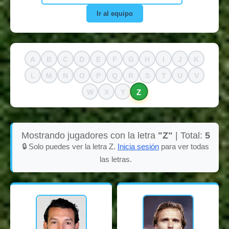
Ir al equipo
A
B
C
D
E
F
G
H
I
J
K
L
M
N
O
P
Q
R
S
T
U
V
Z
W
X
Y
Mostrando jugadores con la letra
"Z"
| Total:
5
🔒 Solo puedes ver la letra Z.
Inicia sesión
para ver todas
las letras.