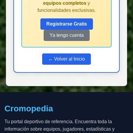
equipos completos
y
funcionalidades exclusivas.
Registrarse Gratis
Ya tengo cuenta
← Volver al Inicio
Cromopedia
Tu portal deportivo de referencia. Encuentra toda la
información sobre equipos, jugadores, estadísticas y