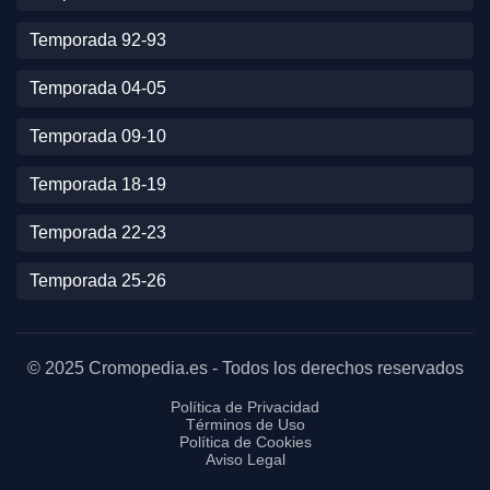
Temporada 92-93
Temporada 04-05
Temporada 09-10
Temporada 18-19
Temporada 22-23
Temporada 25-26
© 2025 Cromopedia.es - Todos los derechos reservados
Política de Privacidad
Términos de Uso
Política de Cookies
Aviso Legal