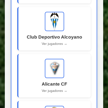
Club Deportivo Alcoyano
Ver jugadores →
Alicante CF
Ver jugadores →