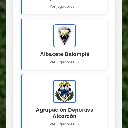
Ver jugadores →
Albacete Balompié
Ver jugadores →
Agrupación Deportiva
Alcorcón
Ver jugadores →