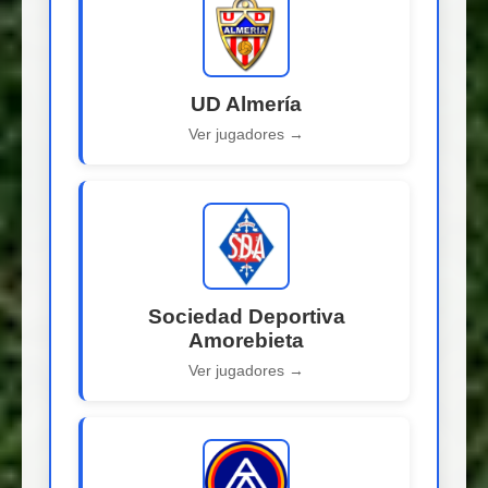
UD Almería
Ver jugadores →
Sociedad Deportiva
Amorebieta
Ver jugadores →