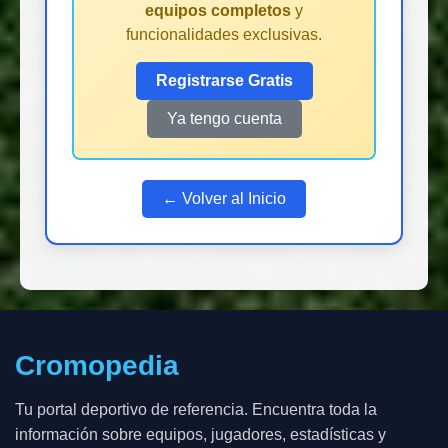
equipos completos
y
funcionalidades exclusivas.
Registrarse Gratis
Ya tengo cuenta
← Volver al Inicio
Cromopedia
Tu portal deportivo de referencia. Encuentra toda la
información sobre equipos, jugadores, estadísticas y