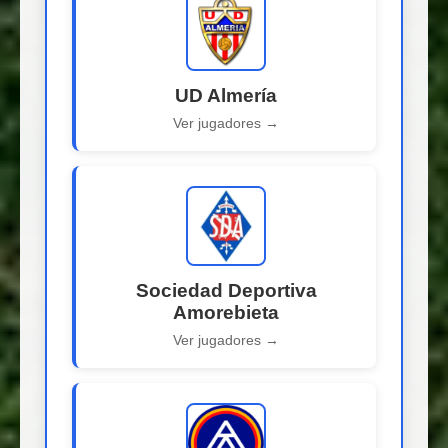
UD Almería
Ver jugadores →
Sociedad Deportiva
Amorebieta
Ver jugadores →