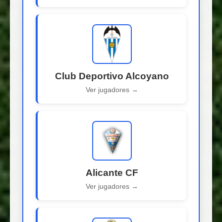
Club Deportivo Alcoyano
Ver jugadores →
Alicante CF
Ver jugadores →