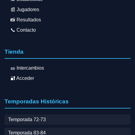
📰 Jugadores
📸 Resultados
📞 Contacto
Tienda
🎫 Intercambios
🔐 Acceder
Temporadas Históricas
Temporada 72-73
Temporada 83-84