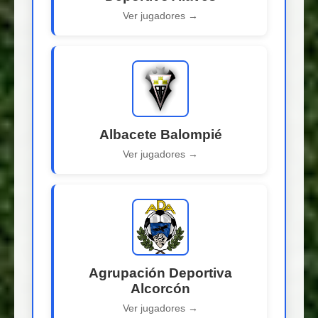
Ver jugadores →
Albacete Balompié
Ver jugadores →
Agrupación Deportiva
Alcorcón
Ver jugadores →