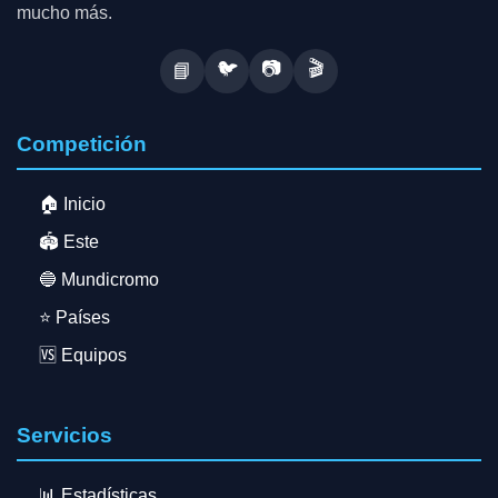
mucho más.
🐦
📷
🎬
📘
Competición
🏠 Inicio
🏟️ Este
🔵 Mundicromo
⭐ Países
🆚 Equipos
Servicios
📊 Estadísticas