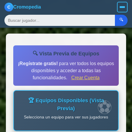
Cromopedia
C
🔍
🔍 Vista Previa de Equipos
¡Regístrate gratis!
para ver todos los equipos
disponibles y acceder a todas las
funcionalidades.
Crear Cuenta
🏆 Equipos Disponibles (Vista
Previa)
Selecciona un equipo para ver sus jugadores