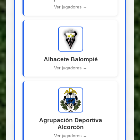
Ver jugadores →
Albacete Balompié
Ver jugadores →
Agrupación Deportiva
Alcorcón
Ver jugadores →