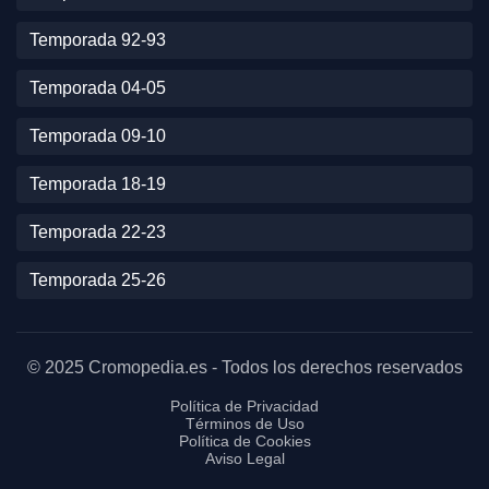
Temporada 92-93
Temporada 04-05
Temporada 09-10
Temporada 18-19
Temporada 22-23
Temporada 25-26
© 2025 Cromopedia.es - Todos los derechos reservados
Política de Privacidad
Términos de Uso
Política de Cookies
Aviso Legal