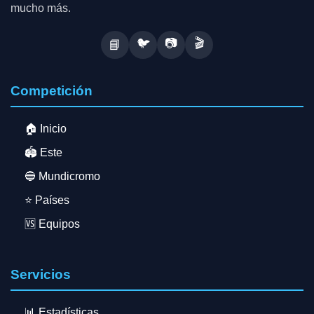
mucho más.
🐦
📷
🎬
📘
Competición
🏠 Inicio
🏟️ Este
🔵 Mundicromo
⭐ Países
🆚 Equipos
Servicios
📊 Estadísticas