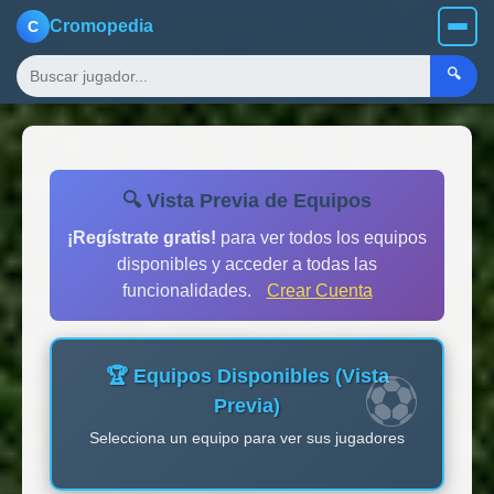
Cromopedia
C
🔍
🔍 Vista Previa de Equipos
¡Regístrate gratis!
para ver todos los equipos
disponibles y acceder a todas las
funcionalidades.
Crear Cuenta
🏆 Equipos Disponibles (Vista
Previa)
Selecciona un equipo para ver sus jugadores