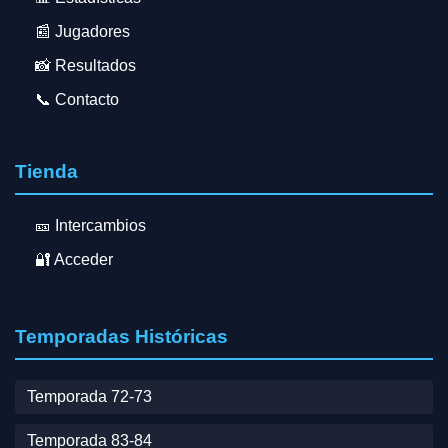
📰 Jugadores
📸 Resultados
📞 Contacto
Tienda
🎫 Intercambios
🔐 Acceder
Temporadas Históricas
Temporada 72-73
Temporada 83-84