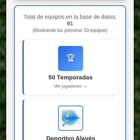
Total de equipos en la base de datos:
91
(Mostrando los primeros 10 equipos)
🏆
50 Temporadas
Ver jugadores →
Deportivo Alavés