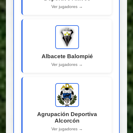
Ver jugadores →
Albacete Balompié
Ver jugadores →
Agrupación Deportiva
Alcorcón
Ver jugadores →