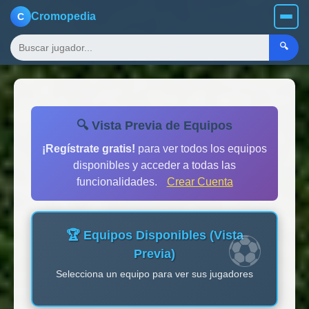
Cromopedia
C
🔍
🔍 Vista Previa de Equipos
¡Regístrate gratis!
para ver todos los equipos
disponibles y acceder a todas las
funcionalidades.
Crear Cuenta
🏆 Equipos Disponibles (Vista
Previa)
Selecciona un equipo para ver sus jugadores