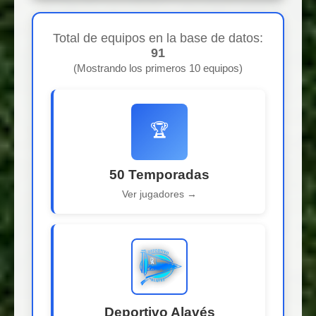
Total de equipos en la base de datos:
91
(Mostrando los primeros 10 equipos)
🏆
50 Temporadas
Ver jugadores →
Deportivo Alavés