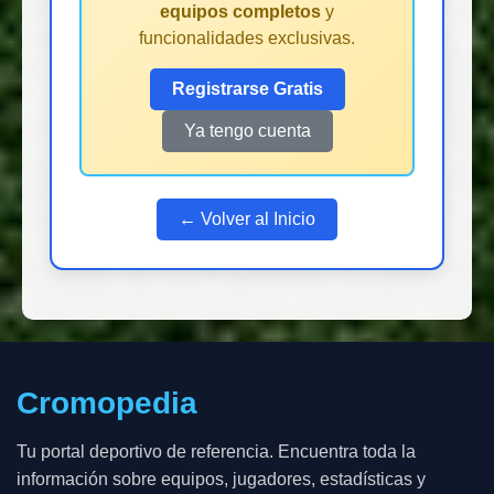
equipos completos
y
funcionalidades exclusivas.
Registrarse Gratis
Ya tengo cuenta
← Volver al Inicio
Cromopedia
Tu portal deportivo de referencia. Encuentra toda la
información sobre equipos, jugadores, estadísticas y