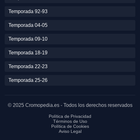
Temporada 92-93
Temporada 04-05
Temporada 09-10
Temporada 18-19
Temporada 22-23
Temporada 25-26
© 2025 Cromopedia.es - Todos los derechos reservados
Política de Privacidad
Términos de Uso
Política de Cookies
Aviso Legal