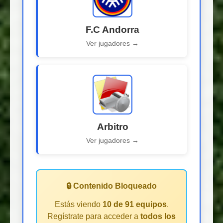
F.C Andorra
Ver jugadores →
Arbitro
Ver jugadores →
🔒 Contenido Bloqueado
Estás viendo
10 de 91 equipos
.
Regístrate para acceder a
todos los