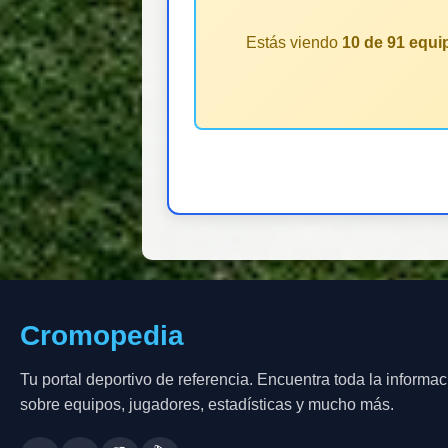
Estás viendo
10 de 91 equi
Cromopedia
Tu portal deportivo de referencia. Encuentra toda la informac
sobre equipos, jugadores, estadísticas y mucho más.