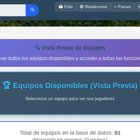
🏟️ Este
🔵 Mundicromo
⭐ Países

🔍
🔍 Vista Previa de Equipos
ver todos los equipos disponibles y acceder a todas las funcio
🏆 Equipos Disponibles (Vista Previa)
Selecciona un equipo para ver sus jugadores
Total de equipos en la base de datos:
91
(Mostrando los primeros 10 equipos)