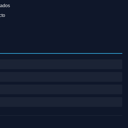
tados
cto