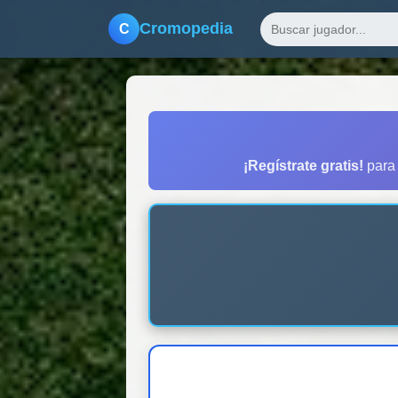
Cromopedia
C
¡Regístrate gratis!
para 