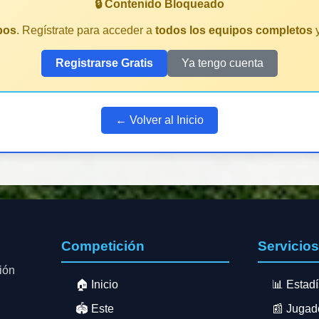
🔒 Contenido Bloqueado
pos
. Regístrate para acceder a
todos los equipos completos
y
Registrarse Gratis
Ya tengo cuenta
← Volver al Inicio
Competición
Servicio
ión
🏠 Inicio
📊 Estadí
🏟️ Este
📰 Jugad