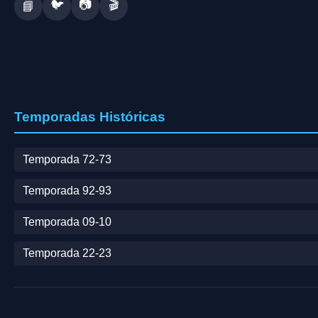
🐦
📷
🎬
📘
Temporadas Históricas
Temporada 72-73
Temporada 92-93
Temporada 09-10
Temporada 22-23