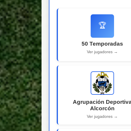
🏆
50 Temporadas
Ver jugadores →
Agrupación Deportiv
Alcorcón
Ver jugadores →