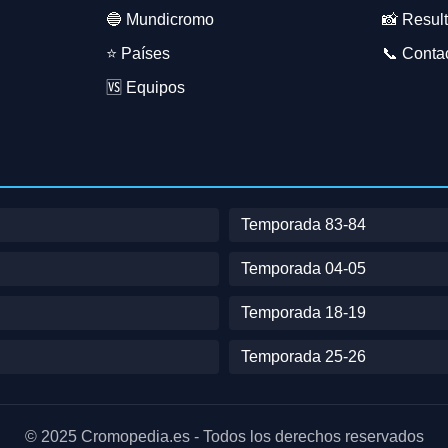
🔵 Mundicromo
📸 Resul
⭐ Países
📞 Conta
🆚 Equipos
Temporada 83-84
Temporada 04-05
Temporada 18-19
Temporada 25-26
© 2025 Cromopedia.es - Todos los derechos reservados