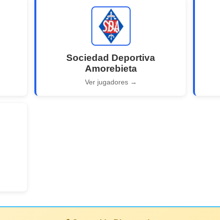
Sociedad Deportiva
Amorebieta
Ver jugadores →