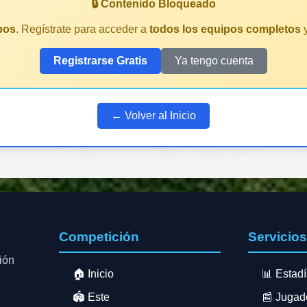
🔒 Contenido Bloqueado
pos
. Regístrate para acceder a
todos los equipos completos
y
Registrarse Gratis
Ya tengo cuenta
← Volver al Inicio
Competición
Servicio
ión
🏠 Inicio
📊 Estadí
🏟️ Este
📰 Jugad