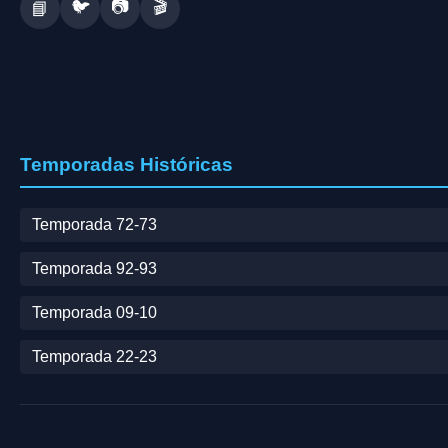
🐦
📷
🎬
📘
Temporadas Históricas
Temporada 72-73
Temporada 92-93
Temporada 09-10
Temporada 22-23