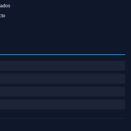
tados
cto