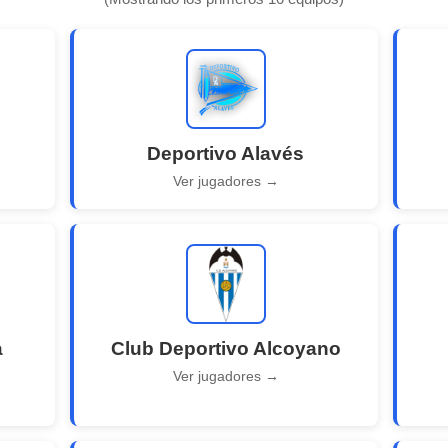
Deportivo Alavés
Ver jugadores →
a
Club Deportivo Alcoyano
Ver jugadores →